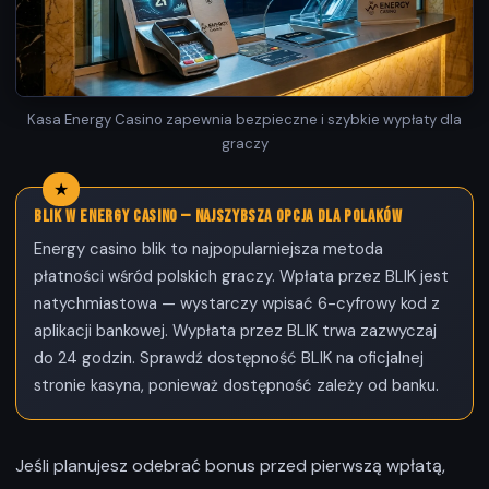
Kasa Energy Casino zapewnia bezpieczne i szybkie wypłaty dla
graczy
BLIK w Energy Casino — najszybsza opcja dla Polaków
Energy casino blik to najpopularniejsza metoda
płatności wśród polskich graczy. Wpłata przez BLIK jest
natychmiastowa — wystarczy wpisać 6-cyfrowy kod z
aplikacji bankowej. Wypłata przez BLIK trwa zazwyczaj
do 24 godzin. Sprawdź dostępność BLIK na oficjalnej
stronie kasyna, ponieważ dostępność zależy od banku.
Jeśli planujesz odebrać bonus przed pierwszą wpłatą,