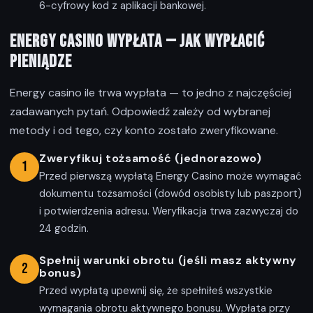
6-cyfrowy kod z aplikacji bankowej.
Energy Casino wypłata — jak wypłacić
pieniądze
Energy casino ile trwa wypłata — to jedno z najczęściej
zadawanych pytań. Odpowiedź zależy od wybranej
metody i od tego, czy konto zostało zweryfikowane.
Zweryfikuj tożsamość (jednorazowo)
Przed pierwszą wypłatą Energy Casino może wymagać
dokumentu tożsamości (dowód osobisty lub paszport)
i potwierdzenia adresu. Weryfikacja trwa zazwyczaj do
24 godzin.
Spełnij warunki obrotu (jeśli masz aktywny
bonus)
Przed wypłatą upewnij się, że spełniłeś wszystkie
wymagania obrotu aktywnego bonusu. Wypłata przy