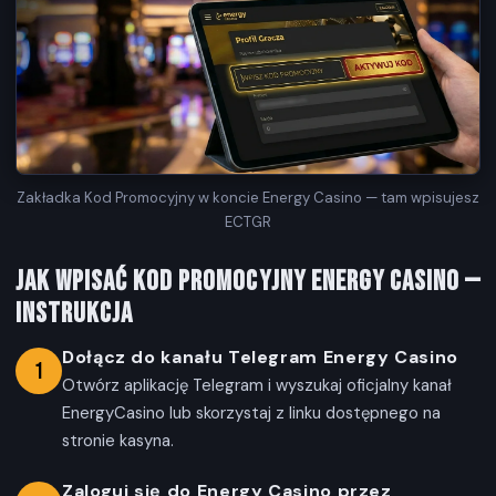
Zakładka Kod Promocyjny w koncie Energy Casino — tam wpisujesz
ECTGR
Jak wpisać kod promocyjny Energy Casino —
instrukcja
Dołącz do kanału Telegram Energy Casino
Otwórz aplikację Telegram i wyszukaj oficjalny kanał
EnergyCasino lub skorzystaj z linku dostępnego na
stronie kasyna.
Zaloguj się do Energy Casino przez