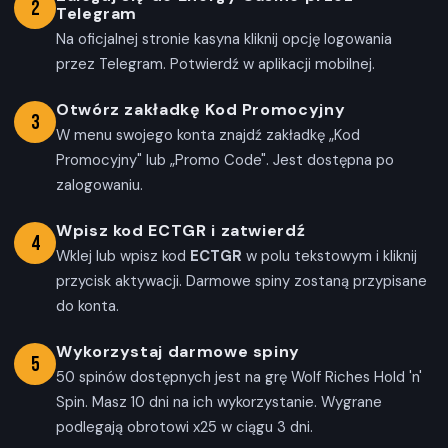
Telegram
Na oficjalnej stronie kasyna kliknij opcję logowania
przez Telegram. Potwierdź w aplikacji mobilnej.
Otwórz zakładkę Kod Promocyjny
W menu swojego konta znajdź zakładkę „Kod
Promocyjny" lub „Promo Code". Jest dostępna po
zalogowaniu.
Wpisz kod ECTGR i zatwierdź
Wklej lub wpisz kod
ECTGR
w polu tekstowym i kliknij
przycisk aktywacji. Darmowe spiny zostaną przypisane
do konta.
Wykorzystaj darmowe spiny
50 spinów dostępnych jest na grę Wolf Riches Hold 'n'
Spin. Masz 10 dni na ich wykorzystanie. Wygrane
podlegają obrotowi x25 w ciągu 3 dni.