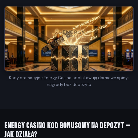
Kody promocyjne Energy Casino odblokowują darmowe spiny i
nagrody bez depozytu
Energy Casino kod bonusowy na depozyt —
jak działa?