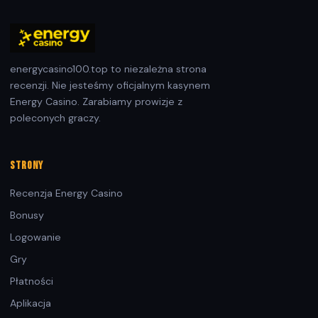
energycasino100.top to niezależna strona
recenzji. Nie jesteśmy oficjalnym kasynem
Energy Casino. Zarabiamy prowizje z
poleconych graczy.
Strony
Recenzja Energy Casino
Bonusy
Logowanie
Gry
Płatności
Aplikacja