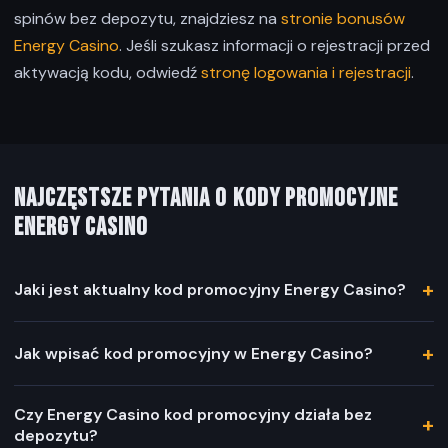
spinów bez depozytu, znajdziesz na
stronie bonusów
Energy Casino
. Jeśli szukasz informacji o rejestracji przed
aktywacją kodu, odwiedź
stronę logowania i rejestracji
.
Najczęstsze pytania o kody promocyjne
Energy Casino
+
Jaki jest aktualny kod promocyjny Energy Casino?
Aktualny kod promocyjny Energy Casino to ECTGR —
+
Jak wpisać kod promocyjny w Energy Casino?
odblokowuje 50 darmowych spinów na Wolf Riches Hold 'n'
Spin bez depozytu dla graczy logujących się przez Telegram.
Zaloguj się przez Telegram na oficjalnej stronie Energy
Sprawdź aktualne oferty na oficjalnej stronie kasyna,
Czy Energy Casino kod promocyjny działa bez
+
Casino. Przejdź do zakładki „Kod Promocyjny" w swoim koncie
ponieważ mogą pojawić się nowe kody.
depozytu?
i wpisz ECTGR. Darmowe spiny zostaną przypisane